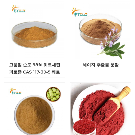
고품질 순도 98% 퀘르세틴
세이지 추출물 분말
피토좀 CAS 117-39-5 퀘르
세틴 피토좀 분말