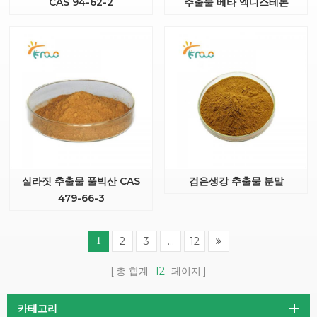
CAS 94-62-2
추출물 베타 엑디스테론
실라짓 추출물 풀빅산 CAS
검은생강 추출물 분말
479-66-3
2
3
...
12
1
총 합계
12
페이지
카테고리