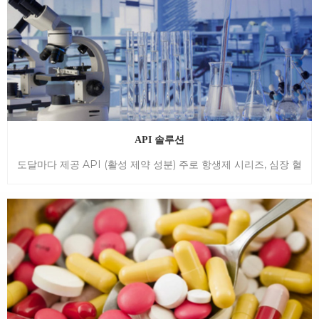
해야 합니다. 어유 보충제는 캡슐, 액체 및 구미를 포함한 다양한
수 있습니다. 그것의 사용과 관련된 가장 흔한 부작용으로는 메스
형태로 제공됩니다. 그들은 일반적으로 심장 건강을 개선하고 염
꺼움, 구토, 설사 및 복통이 있습니다. 이러한 부작용은 일반적으로
증을 줄이며 뇌 기능을 지원하는 데 사용됩니다. 어유의 이점은 다
경미하며 시간이 지남에 따라 저절로 해결되는 경향이 있습니다.
양하며 과학 연구에서 광범위하게 연구되었습니다. 어유의 주요
관련 제품은 저희 웹사이트를 방문하십시오:
이점 중 하나는 심장 질환의 위험을 줄이는 능력입니다. 오메가-3
https://www.reachever.com/Semaglutide-
지방산은 혈압을 낮추고 트리글리세리드를 감소시키며 혈전 형성
Peptide_p22.html
을 예방할 수 있습니다. 이러한 요소는 건강한 심장과 심장 발작
및 뇌졸중 위험 감소에 기여합니다. 어유는 또한 광범위한 건강
API 솔루션
상태에 도움이 될 수 있는 항염증 특성을 가지고 있습니다. 염증은
도달마다 제공 API (활성 제약 성분) 주로 항생제 시리즈, 심장 혈
부상이나 감염에 대한 자연스러운 반응이지만 만성 염증은 관절
관 솔루션, 제약 펩타이드 시리즈 등을 덮고있는 솔루션 우리의 제
염, 천식, 심지어 암과 같은 다양한 질병으로 이어질 수 있습니다.
품은 GMP / NSF / eugmp와 같은 산업 전문 인증이 있습니다.
오메가-3 지방산은 염증을 줄여 잠재적으로 이러한 상태의 심각성
우리 제품이 준수 USP / BP / ep 및 기타 Pharmacopoeias. 주
을 예방하거나 줄일 수 있습니다. 생선 기름 보충제를 선택할 때
요 제품 포함 : 1. 심장 혈관 : 후로 세트 미드, 심바스타틴, 아토르바
포함된 오메가-3 지방산의 유형을 고려하는 것이 중요합니다. 에
스타틴 칼슘, 리도카인. 2. 항생제 : IVEMECTIN, NEOYCIN 설페
이코사펜타엔산(EPA), 도코사헥사엔산(DHA) 및 알파-리놀렌산
이트, 아지트로 마이신. 3. 제약 펩타이드 : Sermaglutide,
(ALA)의 세 가지 주요 유형이 있습니다. EPA와 DHA는 수많은
Liraglutide, Vasopressin.
건강상의 이점과 관련되어 있기 때문에 건강에 가장 유익한 반면
ALA는 신체에 효과적이지 않습니다. 어유 보충제의 복용량은 개