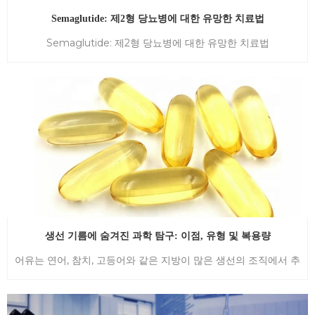
Semaglutide: 제2형 당뇨병에 대한 유망한 치료법
Semaglutide: 제2형 당뇨병에 대한 유망한 치료법
Semaglutide는 제2형 당뇨병 치료에 사용되는 약물입니다. 그것
은 글루카곤 유사 펩티드-1(GLP-1) 수용체 작용제로 알려진 약물
종류에 속하며 간에서 인슐린 방출을 자극하고 포도당 생성을 감
소시키는 작용을 합니다. 세마글루타이드의 주요 이점 중 하나는
제2형 당뇨병 환자의 혈당 조절을 개선하는 능력입니다. 임상 연
구에 따르면 장기간 혈당 조절의 핵심 지표인 HbA1c 수치를 현저
하게 감소시킬 수 있습니다. 혈당 조절을 개선하는 것 외에도 세마
글루타이드는 제2형 당뇨병 환자의 체중 감소를 촉진하고 심혈관
사건의 위험을 줄이는 것으로 나타났습니다. Semaglutide는 주
1회 주사 제형과 하루에 한 번 복용하는 경구 제형의 두 가지 형태
로 제공됩니다. 주사용 제형은 미리 충전된 펜 장치를 사용하여 피
생선 기름에 숨겨진 과학 탐구: 이점, 유형 및 복용량
하 투여하는 반면, 경구 제형은 정제로 복용합니다. 세마글루티드
어유는 연어, 참치, 고등어와 같은 지방이 많은 생선의 조직에서 추
는 제2형 당뇨병 치료에 사용하는 것 외에도 다른 조건에서 잠재
출한 인기 있는 건강 보조 식품입니다. 건강을 유지하는 데 필수적
적인 이점에 대해 연구되고 있습니다. 예를 들어, 현재 비만 및 비
인 영양소인 오메가-3 지방산이 풍부합니다. 오메가-3 지방산은
알코올성 지방간염(NASH)에 대한 잠재적 치료제로 조사되고 있
인체에서 생성되지 않기 때문에 식이요법이나 보충제를 통해 섭취
습니다. 모든 약물과 마찬가지로 세마글루티드도 부작용을 일으킬