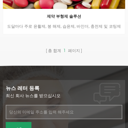
인의 나이, 건강 상태 및 복용 이유에 따라 다릅니다. 일반적으로
대부분의 사람들은 하루에 1-2g의 생선 기름을 섭취하면 도움이
됩니다. 그러나 새로운 보충제 요법을 시작하기 전에, 특히 약물을
제약 부형제 솔루션
복용 중이거나 질병이 있는 경우 의료 서비스 제공자와 상담하는
도달마다 주로 윤활제, 붕 해제, 습윤제, 바인더, 충전제 및 코팅제
것이 중요합니다. 결론적으로 어유는 심장 건강을 지원하고 염증
를 덮는 약학 적 부형제 용 솔루션을 제공합니다. 1. 윤활제 : 폴리
을 줄이며 뇌 기능을 향상시킬 수 있는 유익한 보충제입니다. EPA
에틸렌 글리콜 (PEG), 이산화 규소, 마그네슘 스테아 레이트 2. 붕
와 DHA가 포함된 고품질 보충제를 선택하고 최적의 결과를 위해
해제 : 제약 드라이 전분, 나트륨 카르복시 메틸 전분 (CMS-NA),
권장 복용량을 따르는 것이 중요합니다. 어유를 건강한 식단과 생
총 합계
1
페이지
하이드 록시 프로필 셀룰로오스 (L-HPC), 가교 결합 포비돈
활 방식에 통합하면 개인이 건강을 유지하고 질병을 예방하는 데
(PVPP), 가교 된 나트륨 카르복시 메틸 셀룰로오스 (CMC). 3. 바
도움이 될 수 있습니다. 관련 제품은 당사 웹사이트를 방문하십
인더 : 히드 록시 프로필 메틸 셀룰로오스 (HPMC), 히드 록시 프
시오: https://www.reachever.com/Fish-Oil_p231.html
로필 셀룰로오스 (HPC), 나트륨 메틸 셀룰로오스 (MC), 에틸 셀
룰로오스 (EC);
뉴스 레터 등록
최신 회사 뉴스를 받으십시오