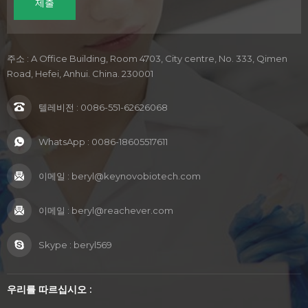
주소 : A Office Building, Room 4703, City centre, No. 333, Qimen
Road, Hefei, Anhui. China. 230001
텔레비전 :
0086-551-62626068
WhatsApp :
0086-18605517611
이메일 :
beryl@keynovobiotech.com
이메일 :
beryl@reachever.com
Skype :
beryl569
우리를 따르십시오 :