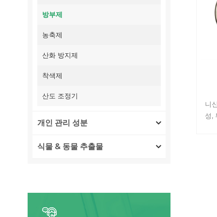
방부제
농축제
산화 방지제
착색제
산도 조정기
니신
성,
개인 관리 성분
방부
이 
식물 & 동물 추출물
실러스
디움
bo
(Li
일으
리아