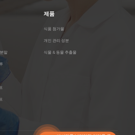
제품
식품 첨가물
스
개인 관리 성분
 분말
식물 & 동물 추출물
가루
프
프