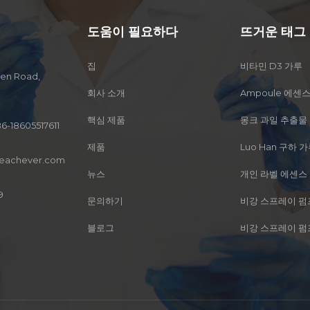
도움이 필요하다
뜨거운 태그
집
비타민 D3 가루
men Road,
회사 소개
Ampoule 에센
핵심 제품
몽크 과일 추출물
6-18605517611
제품
Luo Han 구하 
reachever.com
뉴스
개인 라벨 에센스
9
문의하기
비강 스프레이 펌
블로그
비강 스프레이 펌