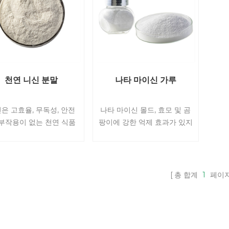
천연 니신 분말
나타 마이신 가루
은 고효율, 무독성, 안전
나타 마이신 몰드, 효모 및 곰
 부작용이 없는 천연 식품
팡이에 강한 억제 효과가 있지
제이며 용해도와 안정성
만 박테리아, 바이러스 및 기
좋습니다. 특히 내열성 바
타 미생물에 대한 억제 효과가
(Bacillus), 클로스트리
없습니다. 그것은 널리 치즈,
 보툴리눔(Clostridium
육류 제품, 패스트리, 주스 및
총 합계
1
페이
tulinum) 및 리스테리아
기타 식품에서 널리 사용됩니
steria)의 경우 식품 부패를
다. 전 세계.
키는 많은 그람 양성 박테
의 성장과 번식을 효과적