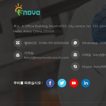
주소 : A Office Building, Room 4703, City centre, No. 333, Qi
Hefei, Anhui. China. 230001
텔레비전 :
0086-551-62626068
WhatsApp :
008
이메일 :
이메일 :
beryl@
beryl@keynovobiotech.com
Skype :
beryl56
우리를 따르십시오 :