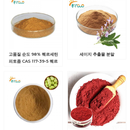
고품질 순도 98% 퀘르세틴
세이지 추출물 분말
피토좀 CAS 117-39-5 퀘르
세틴 피토좀 분말