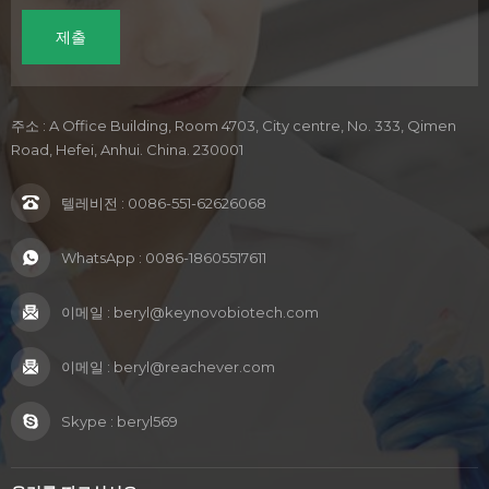
주소 : A Office Building, Room 4703, City centre, No. 333, Qimen
Road, Hefei, Anhui. China. 230001
텔레비전 :
0086-551-62626068
WhatsApp :
0086-18605517611
이메일 :
beryl@keynovobiotech.com
이메일 :
beryl@reachever.com
Skype :
beryl569