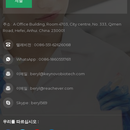
주소 : A Office Building, Room 4703, City centre, No. 333, Qimen
Road, Hefei, Anhui. China. 230001
텔레비전 :
0086-551-62626068
WhatsApp :
0086-18605517611
이메일 :
beryl@keynovobiotech.com
이메일 :
beryl@reachever.com
Skype :
beryl569
우리를 따르십시오 :